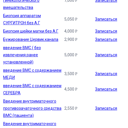
гинекологического
7,000
Записаться
Р
вмешательства
Биопсия аппаратом
5,050
Записаться
Р
СУРГИТРОН без А.Г
Биопсия шейки матки без А.Г
4,000
Записаться
Р
Бужирование Цервик.канала
2,900
Записаться
Р
введение ВМС ( без
извлечения ранее
5,000
Записаться
Р
установленной)
введение ВМС с содержанием
3,500
Записаться
Р
МЕДИ
введение ВМС с содержанием
4,500
Записаться
Р
СЕРЕБРА
Введение внутриматочного
противозачаточного средства
2,550
Записаться
Р
ВМС (пациента)
Введение внутриматочного