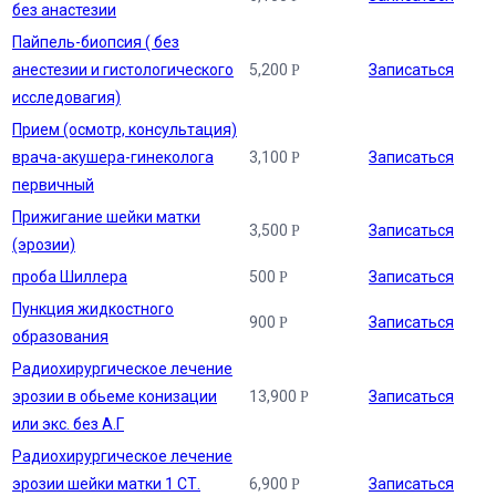
без анастезии
Пайпель-биопсия ( без
анестезии и гистологического
5,200
Записаться
Р
исследовагия)
Прием (осмотр, консультация)
врача-акушера-гинеколога
3,100
Записаться
Р
первичный
Прижигание шейки матки
3,500
Записаться
Р
(эрозии)
проба Шиллера
500
Записаться
Р
Пункция жидкостного
900
Записаться
Р
образования
Радиохирургическое лечение
эрозии в обьеме конизации
13,900
Записаться
Р
или экс. без А.Г
Радиохирургическое лечение
эрозии шейки матки 1 СТ.
6,900
Записаться
Р