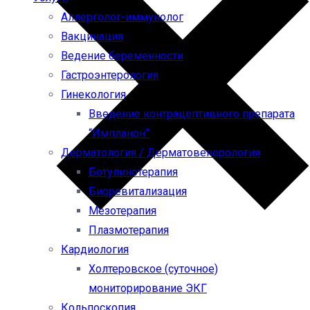
Аллерголог-иммунолог
Вакцинация
Ведение беременности
Гастроэнтерология
Гинекология
Введение контрацептивного препарата
“Импланон”
Дерматология / Дерматовенерология
Ботулинотерапия
Биоревитализация
Мезотерапия
Плазмотерапия
Кардиология
Холтеровское (суточное)
мониторирование ЭКГ
Кольпоскопия