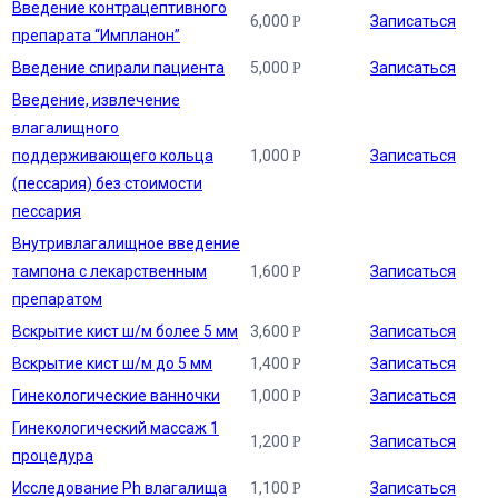
Введение контрацептивного
6,000
Записаться
Р
препарата “Импланон”
Введение спирали пациента
5,000
Записаться
Р
Введение, извлечение
влагалищного
поддерживающего кольца
1,000
Записаться
Р
(пессария) без стоимости
пессария
Внутривлагалищное введение
тампона с лекарственным
1,600
Записаться
Р
препаратом
Вскрытие кист ш/м более 5 мм
3,600
Записаться
Р
Вскрытие кист ш/м до 5 мм
1,400
Записаться
Р
Гинекологические ванночки
1,000
Записаться
Р
Гинекологический массаж 1
1,200
Записаться
Р
процедура
Исследование Ph влагалища
1,100
Записаться
Р