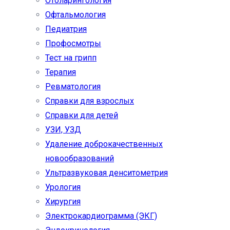
Отоларингология
Офтальмология
Педиатрия
Профосмотры
Тест на грипп
Терапия
Ревматология
Справки для взрослых
Справки для детей
УЗИ, УЗД
Удаление доброкачественных
новообразований
Ультразвуковая денситометрия
Урология
Хирургия
Электрокардиограмма (ЭКГ)