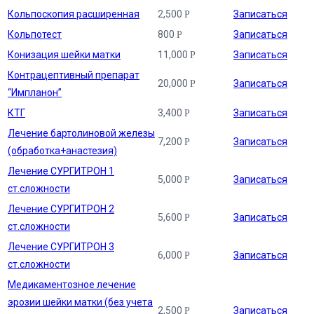
Кольпоскопия расширенная
2,500
Записаться
Р
Кольпотест
800
Записаться
Р
Конизация шейки матки
11,000
Записаться
Р
Контрацептивный препарат
20,000
Записаться
Р
“Импланон”
КТГ
3,400
Записаться
Р
Лечение бартолиновой железы
7,200
Записаться
Р
(обработка+анастезия)
Лечение СУРГИТРОН 1
5,000
Записаться
Р
ст.сложности
Лечение СУРГИТРОН 2
5,600
Записаться
Р
ст.сложности
Лечение СУРГИТРОН 3
6,000
Записаться
Р
ст.сложности
Медикаментозное лечение
эрозии шейки матки (без учета
2,500
Записаться
Р