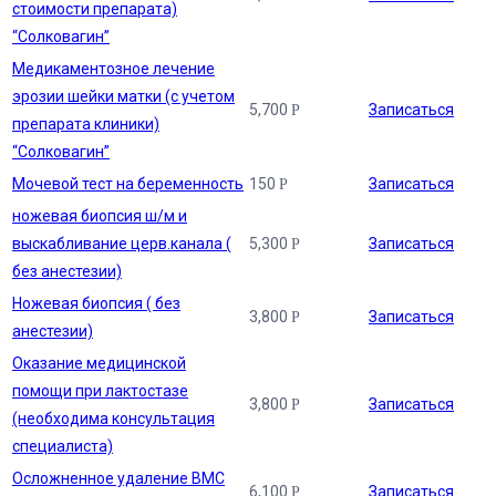
стоимости препарата)
“Солковагин”
Медикаментозное лечение
эрозии шейки матки (с учетом
5,700
Записаться
Р
препарата клиники)
“Солковагин”
Мочевой тест на беременность
150
Записаться
Р
ножевая биопсия ш/м и
выскабливание церв.канала (
5,300
Записаться
Р
без анестезии)
Ножевая биопсия ( без
3,800
Записаться
Р
анестезии)
Оказание медицинской
помощи при лактостазе
3,800
Записаться
Р
(необходима консультация
специалиста)
Осложненное удаление ВМС
6,100
Записаться
Р