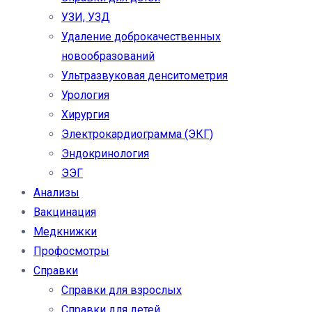
УЗИ, УЗД
Удаление доброкачественных
новообразований
Ультразвуковая денситометрия
Урология
Хирургия
Электрокардиограмма (ЭКГ)
Эндокринология
ЭЭГ
Анализы
Вакцинация
Медкнижки
Профосмотры
Справки
Справки для взрослых
Справки для детей