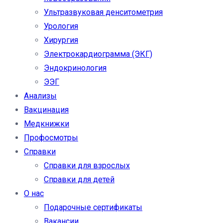
Ультразвуковая денситометрия
Урология
Хирургия
Электрокардиограмма (ЭКГ)
Эндокринология
ЭЭГ
Анализы
Вакцинация
Медкнижки
Профосмотры
Справки
Справки для взрослых
Справки для детей
О нас
Подарочные сертификаты
Вакансии