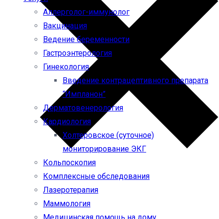
Аллерголог-иммунолог
Вакцинация
Ведение беременности
Гастроэнтерология
Гинекология
Введение контрацептивного препарата
“Импланон”
Дерматовенерология
Кардиология
Холтеровское (суточное)
мониторирование ЭКГ
Кольпоскопия
Комплексные обследования
Лазеротерапия
Маммология
Медицинская помощь на дому