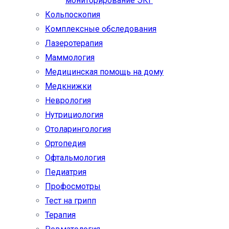
мониторирование ЭКГ
Кольпоскопия
Комплексные обследования
Лазеротерапия
Маммология
Медицинская помощь на дому
Медкнижки
Неврология
Нутрициология
Отоларингология
Ортопедия
Офтальмология
Педиатрия
Профосмотры
Тест на грипп
Терапия