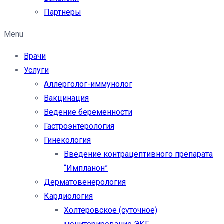
Партнеры
Menu
Врачи
Услуги
Аллерголог-иммунолог
Вакцинация
Ведение беременности
Гастроэнтерология
Гинекология
Введение контрацептивного препарата
“Импланон”
Дерматовенерология
Кардиология
Холтеровское (суточное)