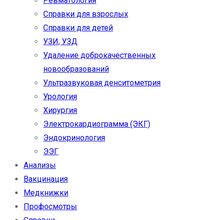
Ревматология
Справки для взрослых
Справки для детей
УЗИ, УЗД
Удаление доброкачественных
новообразований
Ультразвуковая денситометрия
Урология
Хирургия
Электрокардиограмма (ЭКГ)
Эндокринология
ЭЭГ
Анализы
Вакцинация
Медкнижки
Профосмотры