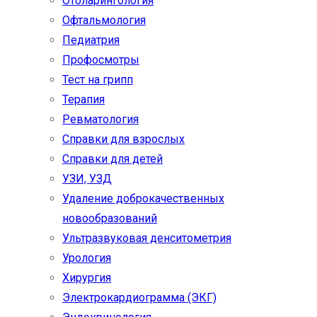
Отоларингология
Офтальмология
Педиатрия
Профосмотры
Тест на грипп
Терапия
Ревматология
Справки для взрослых
Справки для детей
УЗИ, УЗД
Удаление доброкачественных
новообразований
Ультразвуковая денситометрия
Урология
Хирургия
Электрокардиограмма (ЭКГ)