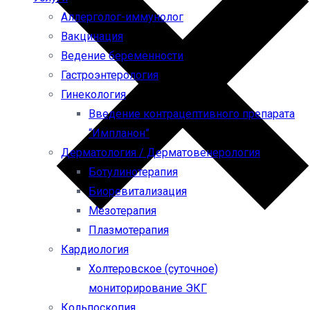
Аллерголог-иммунолог
Вакцинация
Ведение беременности
Гастроэнтерология
Гинекология
Введение контрацептивного препарата
“Импланон”
Дерматология / Дерматовенерология
Ботулинотерапия
Биоревитализация
Мезотерапия
Плазмотерапия
Кардиология
Холтеровское (суточное)
мониторирование ЭКГ
Кольпоскопия