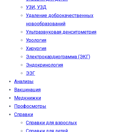
УЗИ, УЗД
Удаление доброкачественных
новообразований
Ультразвуковая денситометрия
Урология
Хирургия
Электрокардиограмма (ЭКГ)
Эндокринология
ЭЭГ
Анализы
Вакцинация
Медкнижки
Профосмотры
Справки
Справки для взрослых
Справки для детей