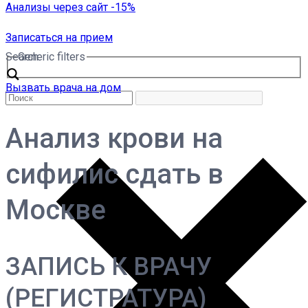
Анализы через сайт -15%
Записаться на прием
Search
Generic filters
Вызвать врача на дом
Анализ крови на
сифилис сдать в
Москве
ЗАПИСЬ К ВРАЧУ
(РЕГИСТРАТУРА)