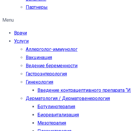
Партнеры
Menu
Врачи
Услуги
Аллерголог-иммунолог
Вакцинация
Ведение беременности
Гастроэнтерология
Гинекология
Введение контрацептивного препарата “
Дерматология / Дерматовенерология
Ботулинотерапия
Биоревитализация
Мезотерапия