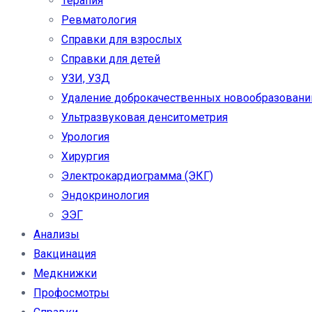
Терапия
Ревматология
Справки для взрослых
Справки для детей
УЗИ, УЗД
Удаление доброкачественных новообразовани
Ультразвуковая денситометрия
Урология
Хирургия
Электрокардиограмма (ЭКГ)
Эндокринология
ЭЭГ
Анализы
Вакцинация
Медкнижки
Профосмотры