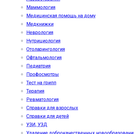
Маммология
Медицинская помощь на дому
Медкнижки
Неврология
Нутрициология
Отоларингология
Офтальмология
Педиатрия
Профосмотры
Тест на грипп
Терапия
Ревматология
Справки для взрослых
Справки для детей
УЗИ, УЗД
Удаление доброкачественных новообразовани