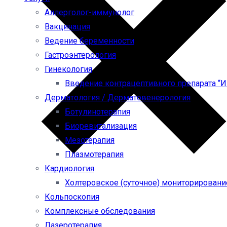
Аллерголог-иммунолог
Вакцинация
Ведение беременности
Гастроэнтерология
Гинекология
Введение контрацептивного препарата “
Дерматология / Дерматовенерология
Ботулинотерапия
Биоревитализация
Мезотерапия
Плазмотерапия
Кардиология
Холтеровское (суточное) мониторировани
Кольпоскопия
Комплексные обследования
Лазеротерапия