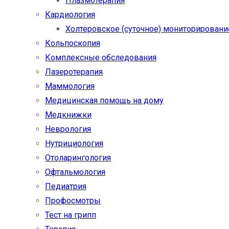
Плазмотерапия
Кардиология
Холтеровское (суточное) мониторировани
Кольпоскопия
Комплексные обследования
Лазеротерапия
Маммология
Медицинская помощь на дому
Медкнижки
Неврология
Нутрициология
Отоларингология
Офтальмология
Педиатрия
Профосмотры
Тест на грипп