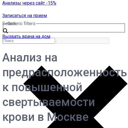
Анализы через сайт -15%
Записаться на прием
Search
Generic filters
Вызвать врача на дом
Анализ на
предрасположенность
к повышенной
свертываемости
крови в Москве