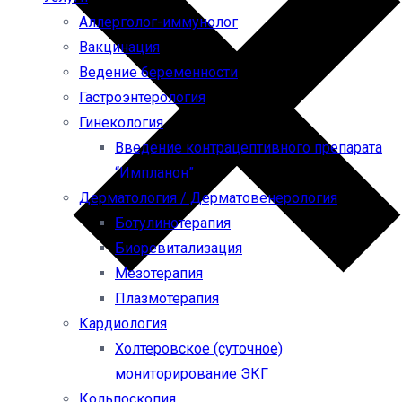
Аллерголог-иммунолог
Вакцинация
Ведение беременности
Гастроэнтерология
Гинекология
Введение контрацептивного препарата
“Импланон”
Дерматология / Дерматовенерология
Ботулинотерапия
Биоревитализация
Мезотерапия
Плазмотерапия
Кардиология
Холтеровское (суточное)
мониторирование ЭКГ
Кольпоскопия