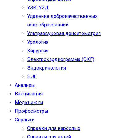
УЗИ, УЗД
Удаление доброкачественных
новообразований
Ультразвуковая денситометрия
Урология
Хирургия
Электрокардиограмма (ЭКГ)
Эндокринология
ЭЭГ
Анализы
Вакцинация
Медкнижки
Профосмотры
Справки
Справки для взрослых
Справки для детей