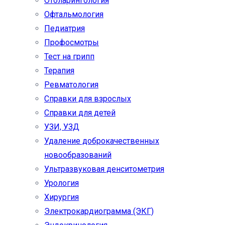
Отоларингология
Офтальмология
Педиатрия
Профосмотры
Тест на грипп
Терапия
Ревматология
Справки для взрослых
Справки для детей
УЗИ, УЗД
Удаление доброкачественных
новообразований
Ультразвуковая денситометрия
Урология
Хирургия
Электрокардиограмма (ЭКГ)