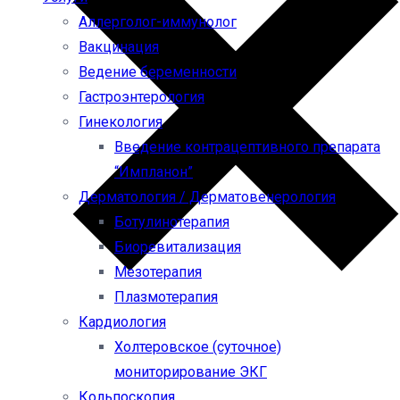
Аллерголог-иммунолог
Вакцинация
Ведение беременности
Гастроэнтерология
Гинекология
Введение контрацептивного препарата
“Импланон”
Дерматология / Дерматовенерология
Ботулинотерапия
Биоревитализация
Мезотерапия
Плазмотерапия
Кардиология
Холтеровское (суточное)
мониторирование ЭКГ
Кольпоскопия