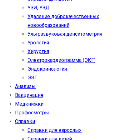
УЗИ, УЗД
Удаление доброкачественных
новообразований
Ультразвуковая денситометрия
Урология
Хирургия
Электрокардиограмма (ЭКГ)
Эндокринология
ЭЭГ
Анализы
Вакцинация
Медкнижки
Профосмотры
Справки
Справки для взрослых
Справки для детей