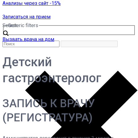
Анализы через сайт -15%
Записаться на прием
Search
Generic filters
Вызвать врача на дом
Детский
гастроэнтеролог
ЗАПИСЬ К ВРАЧУ
(РЕГИСТРАТУРА)