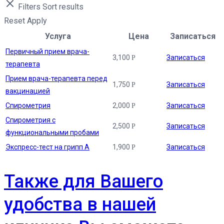
Filters
Sort results
Reset
Apply
Услуга
Цена
Записаться
Первичный прием врача-
3,100
Записаться
Р
терапевта
Прием врача-терапевта перед
1,750
Записаться
Р
вакцинацией
Спирометрия
2,000
Записаться
Р
Спирометрия с
2,500
Записаться
Р
функциональными пробами
Экспресс-тест на грипп А
1,900
Записаться
Р
Также для Вашего
удобства в нашей