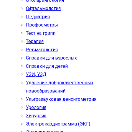
Отоларингология
Офтальмология
Педиатрия
Профосмотры
Тест на грипп
Терапия
Ревматология
Справки для взрослых
Справки для детей
УЗИ, УЗД
Удаление доброкачественных
новообразований
Ультразвуковая денситометрия
Урология
Хирургия
Электрокардиограмма (ЭКГ)