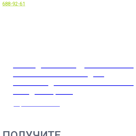
688-92-61
Также для Вашего удобства в нашей
клинике Вы сможете сдать
все необходимые анализы по самы
выгодным ценам.
Перейти к анализам
ПОЛУЧИТЕ