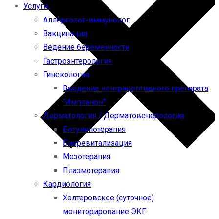
Услуги
Аллерголог-иммунолог
Вакцинация
Ведение беременности
Гастроэнтерология
Гинекология
Введение контрацептивного препарата
“Импланон”
Дерматология / Дерматовенерология
Ботулинотерапия
Биоревитализация
Мезотерапия
Плазмотерапия
Кардиология
Холтеровское (суточное)
мониторирование ЭКГ