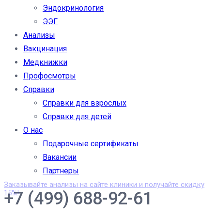
Эндокринология
ЭЭГ
Анализы
Вакцинация
Медкнижки
Профосмотры
Справки
Справки для взрослых
Справки для детей
О нас
Подарочные сертификаты
Вакансии
Партнеры
Заказывайте анализы на сайте клиники и получайте скидку
+7 (499) 688-92-61
15%!