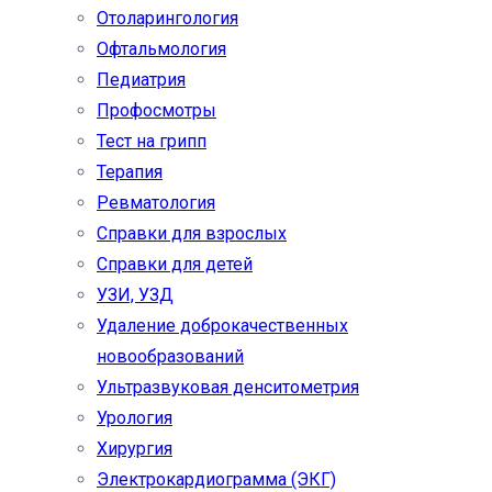
Отоларингология
Офтальмология
Педиатрия
Профосмотры
Тест на грипп
Терапия
Ревматология
Справки для взрослых
Справки для детей
УЗИ, УЗД
Удаление доброкачественных
новообразований
Ультразвуковая денситометрия
Урология
Хирургия
Электрокардиограмма (ЭКГ)