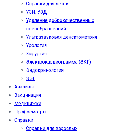
Справки для детей
УЗИ, УЗД
Удаление доброкачественных
новообразований
Ультразвуковая денситометрия
Урология
Хирургия
Электрокардиограмма (ЭКГ)
Эндокринология
ЭЭГ
Анализы
Вакцинация
Медкнижки
Профосмотры
Справки
Справки для взрослых