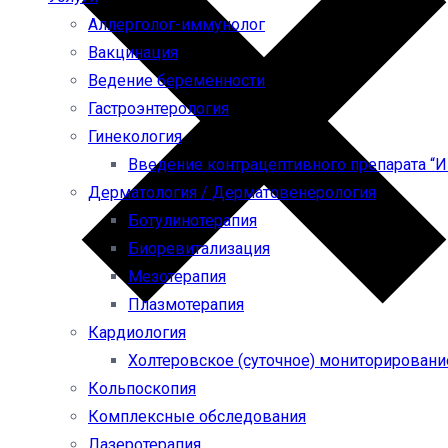
Аллерголог-иммунолог
Вакцинация
Ведение беременности
Гастроэнтерология
Гинекология
Введение контрацептивного препарата “
Дерматология / Дерматовенерология
Ботулинотерапия
Биоревитализация
Мезотерапия
Плазмотерапия
Кардиология
Холтеровское (суточное) мониторировани
Кольпоскопия
Комплексные обследования
Лазеротерапия