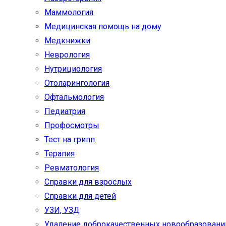
Маммология
Медицинская помощь на дому
Медкнижки
Неврология
Нутрициология
Отоларингология
Офтальмология
Педиатрия
Профосмотры
Тест на грипп
Терапия
Ревматология
Справки для взрослых
Справки для детей
УЗИ, УЗД
Удаление доброкачественных новообразовани