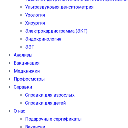
Ультразвуковая денситометрия
Урология
Хирургия
Электрокардиограмма (ЭКГ)
Эндокринология
ЭЭГ
Анализы
Вакцинация
Медкнижки
Профосмотры
Справки
Справки для взрослых
Справки для детей
О нас
Подарочные сертификаты
Вакансии