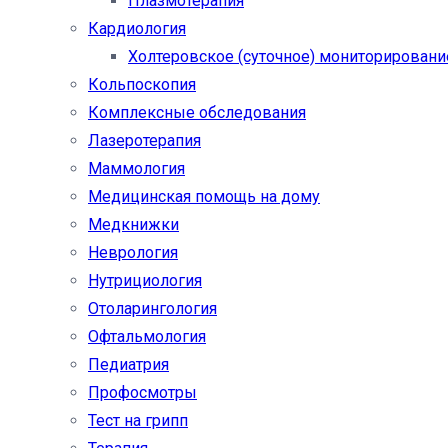
Плазмотерапия
Кардиология
Холтеровское (суточное) мониторировани
Кольпоскопия
Комплексные обследования
Лазеротерапия
Маммология
Медицинская помощь на дому
Медкнижки
Неврология
Нутрициология
Отоларингология
Офтальмология
Педиатрия
Профосмотры
Тест на грипп