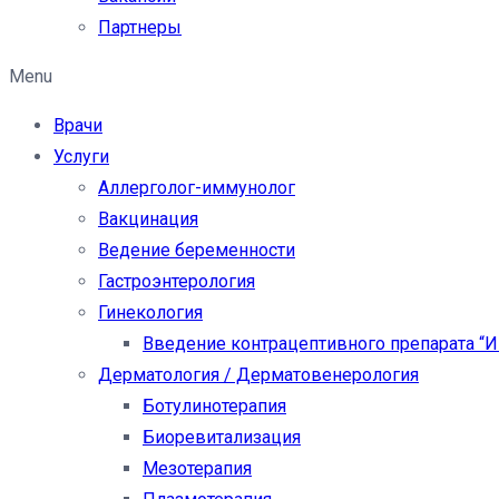
Партнеры
Menu
Врачи
Услуги
Аллерголог-иммунолог
Вакцинация
Ведение беременности
Гастроэнтерология
Гинекология
Введение контрацептивного препарата “
Дерматология / Дерматовенерология
Ботулинотерапия
Биоревитализация
Мезотерапия