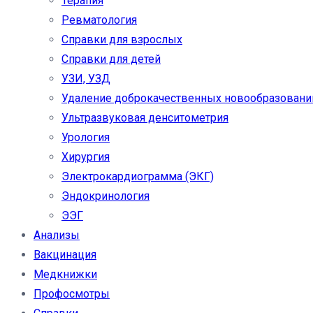
Терапия
Ревматология
Справки для взрослых
Справки для детей
УЗИ, УЗД
Удаление доброкачественных новообразовани
Ультразвуковая денситометрия
Урология
Хирургия
Электрокардиограмма (ЭКГ)
Эндокринология
ЭЭГ
Анализы
Вакцинация
Медкнижки
Профосмотры