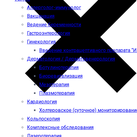
Аллерголог-иммунолог
Вакцинация
Ведение беременности
Гастроэнтерология
Гинекология
Введение контрацептивного препарата “
Дерматология / Дерматовенерология
Ботулинотерапия
Биоревитализация
Мезотерапия
Плазмотерапия
Кардиология
Холтеровское (суточное) мониторировани
Кольпоскопия
Комплексные обследования
Лазеротерапия