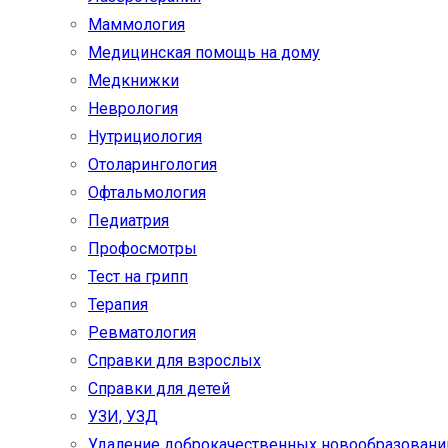
Маммология
Медицинская помощь на дому
Медкнижки
Неврология
Нутрициология
Отоларингология
Офтальмология
Педиатрия
Профосмотры
Тест на грипп
Терапия
Ревматология
Справки для взрослых
Справки для детей
УЗИ, УЗД
Удаление доброкачественных новообразовани