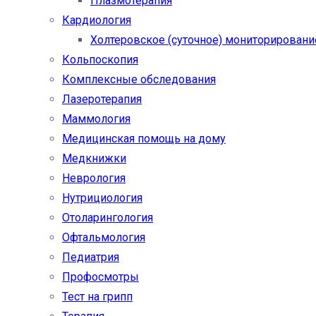
Плазмотерапия
Кардиология
Холтеровское (суточное) мониторировани
Кольпоскопия
Комплексные обследования
Лазеротерапия
Маммология
Медицинская помощь на дому
Медкнижки
Неврология
Нутрициология
Отоларингология
Офтальмология
Педиатрия
Профосмотры
Тест на грипп