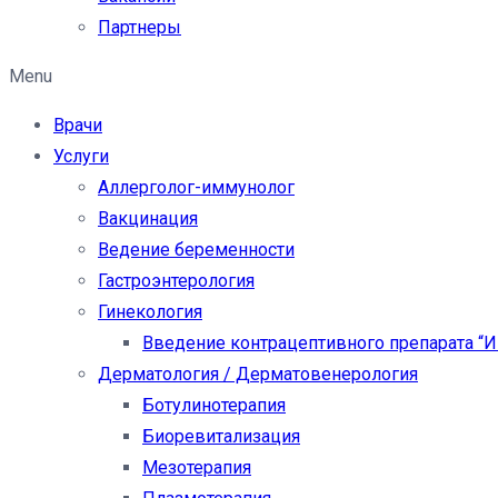
Партнеры
Menu
Врачи
Услуги
Аллерголог-иммунолог
Вакцинация
Ведение беременности
Гастроэнтерология
Гинекология
Введение контрацептивного препарата “
Дерматология / Дерматовенерология
Ботулинотерапия
Биоревитализация
Мезотерапия