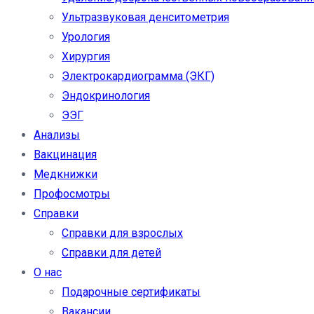
Ультразвуковая денситометрия
Урология
Хирургия
Электрокардиограмма (ЭКГ)
Эндокринология
ЭЭГ
Анализы
Вакцинация
Медкнижки
Профосмотры
Справки
Справки для взрослых
Справки для детей
О нас
Подарочные сертификаты
Вакансии