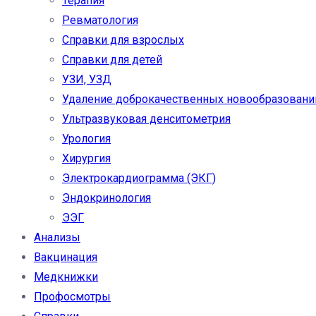
Терапия
Ревматология
Справки для взрослых
Справки для детей
УЗИ, УЗД
Удаление доброкачественных новообразовани
Ультразвуковая денситометрия
Урология
Хирургия
Электрокардиограмма (ЭКГ)
Эндокринология
ЭЭГ
Анализы
Вакцинация
Медкнижки
Профосмотры