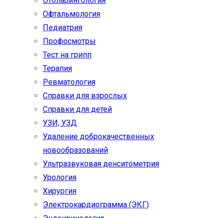
Отоларингология
Офтальмология
Педиатрия
Профосмотры
Тест на грипп
Терапия
Ревматология
Справки для взрослых
Справки для детей
УЗИ, УЗД
Удаление доброкачественных
новообразований
Ультразвуковая денситометрия
Урология
Хирургия
Электрокардиограмма (ЭКГ)