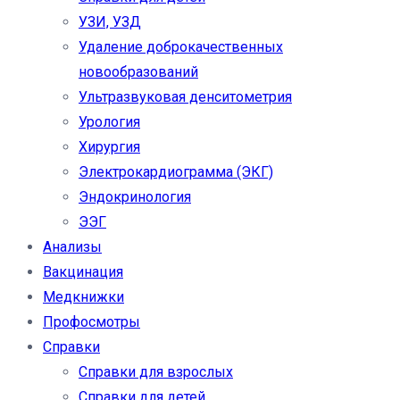
УЗИ, УЗД
Удаление доброкачественных
новообразований
Ультразвуковая денситометрия
Урология
Хирургия
Электрокардиограмма (ЭКГ)
Эндокринология
ЭЭГ
Анализы
Вакцинация
Медкнижки
Профосмотры
Справки
Справки для взрослых
Справки для детей