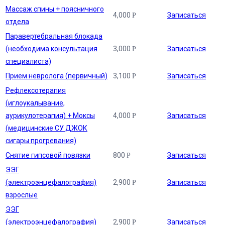
Массаж спины + поясничного
4,000
Записаться
Р
отдела
Паравертебральная блокада
(необходима консультация
3,000
Записаться
Р
специалиста)
Прием невролога (первичный)
3,100
Записаться
Р
Рефлексотерапия
(иглоукалывание,
аурикулотерапия) + Моксы
4,000
Записаться
Р
(медицинские СУ ДЖОК
сигары прогревания)
Снятие гипсовой повязки
800
Записаться
Р
ЭЭГ
(электроэнцефалография)
2,900
Записаться
Р
взрослые
ЭЭГ
(электроэнцефалография)
2,900
Записаться
Р