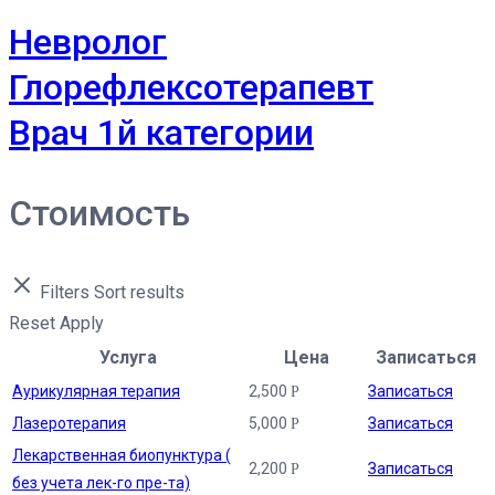
Невролог
Глорефлексотерапевт
Врач 1й категории
Стоимость
Filters
Sort results
Reset
Apply
Услуга
Цена
Записаться
Аурикулярная терапия
2,500
Записаться
Р
Лазеротерапия
5,000
Записаться
Р
Лекарственная биопунктура (
2,200
Записаться
Р
без учета лек-го пре-та)