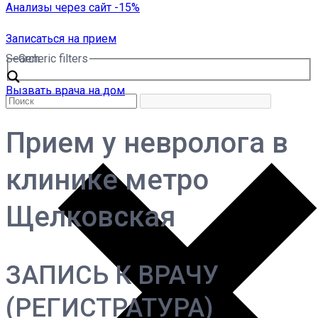
Анализы через сайт -15%
Записаться на прием
Search
Generic filters
Вызвать врача на дом
Прием у невролога в
клинике метро
Щелковская
ЗАПИСЬ К ВРАЧУ
(РЕГИСТРАТУРА)