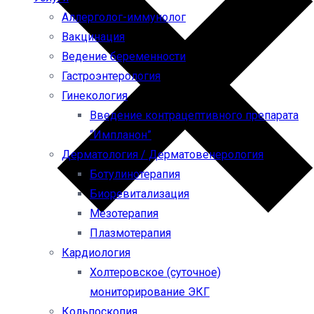
Аллерголог-иммунолог
Вакцинация
Ведение беременности
Гастроэнтерология
Гинекология
Введение контрацептивного препарата
“Импланон”
Дерматология / Дерматовенерология
Ботулинотерапия
Биоревитализация
Мезотерапия
Плазмотерапия
Кардиология
Холтеровское (суточное)
мониторирование ЭКГ
Кольпоскопия