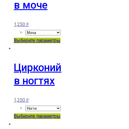
в моче
Опции
можно
выбрать
1,250
Р
на
странице
Этот
Выберите параметры
товара.
товар
имеет
несколько
Цирконий
вариаций.
в ногтях
Опции
можно
выбрать
1,250
Р
на
странице
Этот
Выберите параметры
товара.
товар