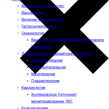
Аллерголог-иммунолог
Вакцинация
Ведение беременности
Гастроэнтерология
Гинекология
Введение контрацептивного препарата
“Импланон”
Дерматология / Дерматовенерология
Ботулинотерапия
Биоревитализация
Мезотерапия
Плазмотерапия
Кардиология
Холтеровское (суточное)
мониторирование ЭКГ
Кольпоскопия