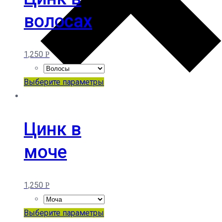
волосах
1,250
Р
Этот
Выберите параметры
товар
имеет
несколько
Цинк в
вариаций.
моче
Опции
можно
выбрать
1,250
Р
на
странице
Этот
Выберите параметры
товара.