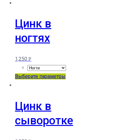
товар
имеет
несколько
Цинк в
вариаций.
ногтях
Опции
можно
выбрать
1,250
Р
на
странице
Этот
Выберите параметры
товара.
товар
имеет
несколько
Цинк в
вариаций.
сыворотке
Опции
можно
выбрать