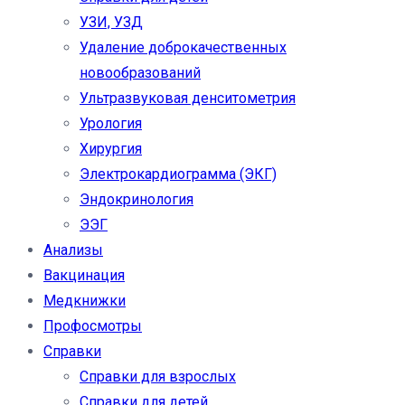
УЗИ, УЗД
Удаление доброкачественных
новообразований
Ультразвуковая денситометрия
Урология
Хирургия
Электрокардиограмма (ЭКГ)
Эндокринология
ЭЭГ
Анализы
Вакцинация
Медкнижки
Профосмотры
Справки
Справки для взрослых
Справки для детей