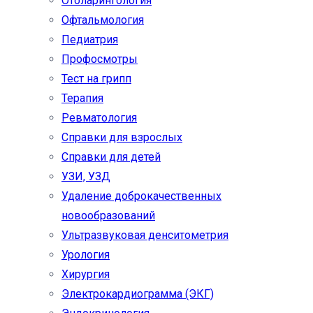
Отоларингология
Офтальмология
Педиатрия
Профосмотры
Тест на грипп
Терапия
Ревматология
Справки для взрослых
Справки для детей
УЗИ, УЗД
Удаление доброкачественных
новообразований
Ультразвуковая денситометрия
Урология
Хирургия
Электрокардиограмма (ЭКГ)