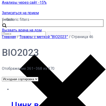
Анализы через сайт -15%
Записаться на прием
Search
Generic filters
Вызвать врача на дом
Главная
/
Товары с меткой “BIO2023”
/ Страница 46
BIO2023
Отображение 361–368 из 370
Цинк в