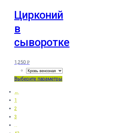
имеет
несколько
Цирконий
вариаций.
в
Опции
можно
сыворотке
выбрать
на
странице
1,250
Р
товара.
Этот
Выберите параметры
товар
←
имеет
1
несколько
2
вариаций.
3
Опции
…
можно