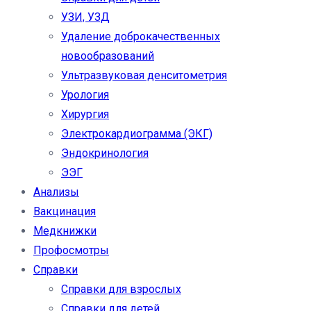
УЗИ, УЗД
Удаление доброкачественных
новообразований
Ультразвуковая денситометрия
Урология
Хирургия
Электрокардиограмма (ЭКГ)
Эндокринология
ЭЭГ
Анализы
Вакцинация
Медкнижки
Профосмотры
Справки
Справки для взрослых
Справки для детей