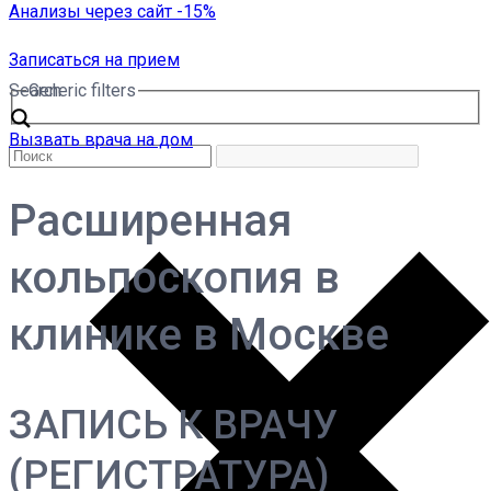
Анализы через сайт -15%
Записаться на прием
Search
Generic filters
Вызвать врача на дом
Расширенная
кольпоскопия в
клинике в Москве
ЗАПИСЬ К ВРАЧУ
(РЕГИСТРАТУРА)