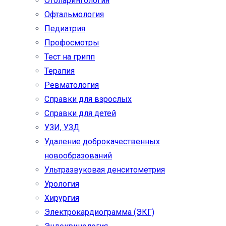
Отоларингология
Офтальмология
Педиатрия
Профосмотры
Тест на грипп
Терапия
Ревматология
Справки для взрослых
Справки для детей
УЗИ, УЗД
Удаление доброкачественных
новообразований
Ультразвуковая денситометрия
Урология
Хирургия
Электрокардиограмма (ЭКГ)