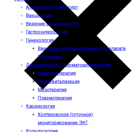
Аллерголог-иммунолог
Вакцинация
Ведение беременности
Гастроэнтерология
Гинекология
Введение контрацептивного препарата
“Импланон”
Дерматология / Дерматовенерология
Ботулинотерапия
Биоревитализация
Мезотерапия
Плазмотерапия
Кардиология
Холтеровское (суточное)
мониторирование ЭКГ
Кольпоскопия