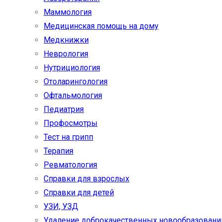
Маммология
Медицинская помощь на дому
Медкнижки
Неврология
Нутрициология
Отоларингология
Офтальмология
Педиатрия
Профосмотры
Тест на грипп
Терапия
Ревматология
Справки для взрослых
Справки для детей
УЗИ, УЗД
Удаление доброкачественных новообразовани