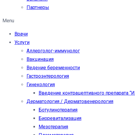
Партнеры
Menu
Врачи
Услуги
Аллерголог-иммунолог
Вакцинация
Ведение беременности
Гастроэнтерология
Гинекология
Введение контрацептивного препарата “
Дерматология / Дерматовенерология
Ботулинотерапия
Биоревитализация
Мезотерапия