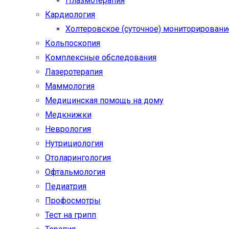
Плазмотерапия
Кардиология
Холтеровское (суточное) мониторировани
Кольпоскопия
Комплексные обследования
Лазеротерапия
Маммология
Медицинская помощь на дому
Медкнижки
Неврология
Нутрициология
Отоларингология
Офтальмология
Педиатрия
Профосмотры
Тест на грипп