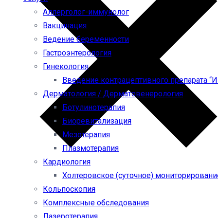
Аллерголог-иммунолог
Вакцинация
Ведение беременности
Гастроэнтерология
Гинекология
Введение контрацептивного препарата “
Дерматология / Дерматовенерология
Ботулинотерапия
Биоревитализация
Мезотерапия
Плазмотерапия
Кардиология
Холтеровское (суточное) мониторировани
Кольпоскопия
Комплексные обследования
Лазеротерапия