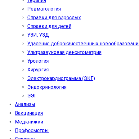
Терапия
Ревматология
Справки для взрослых
Справки для детей
УЗИ, УЗД
Удаление доброкачественных новообразовани
Ультразвуковая денситометрия
Урология
Хирургия
Электрокардиограмма (ЭКГ)
Эндокринология
ЭЭГ
Анализы
Вакцинация
Медкнижки
Профосмотры