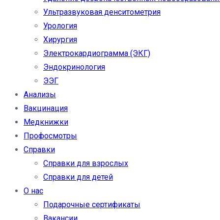
Ультразвуковая денситометрия
Урология
Хирургия
Электрокардиограмма (ЭКГ)
Эндокринология
ЭЭГ
Анализы
Вакцинация
Медкнижки
Профосмотры
Справки
Справки для взрослых
Справки для детей
О нас
Подарочные сертификаты
Вакансии