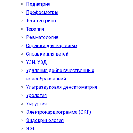
Педиатрия
Профосмотры
Тест на грипп
Терапия
Ревматология
Справки для взрослых
Справки для детей
УЗИ, УЗД
Удаление доброкачественных
новообразований
Ультразвуковая денситометрия
Урология
Хирургия
Электрокардиограмма (ЭКГ)
Эндокринология
ЭЭГ