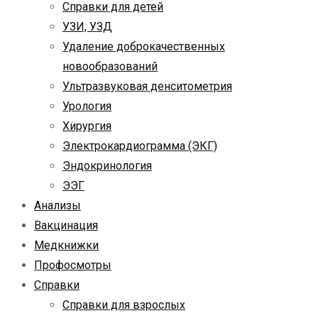
Справки для детей
УЗИ, УЗД
Удаление доброкачественных
новообразований
Ультразвуковая денситометрия
Урология
Хирургия
Электрокардиограмма (ЭКГ)
Эндокринология
ЭЭГ
Анализы
Вакцинация
Медкнижки
Профосмотры
Справки
Справки для взрослых