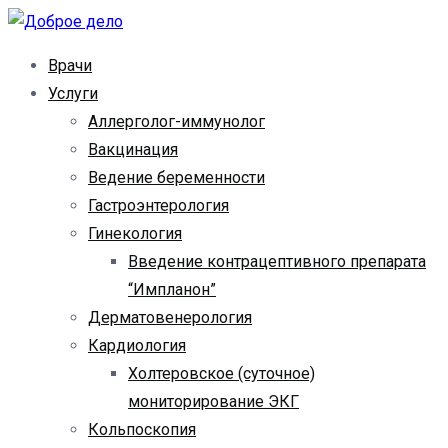
Перейти
к
Доброе дело
Семейная клиника
Врачи
содержимому
Услуги
Аллерголог-иммунолог
Вакцинация
Ведение беременности
Гастроэнтерология
Гинекология
Введение контрацептивного препарата
“Импланон”
Дерматовенерология
Кардиология
Холтеровское (суточное)
мониторирование ЭКГ
Кольпоскопия