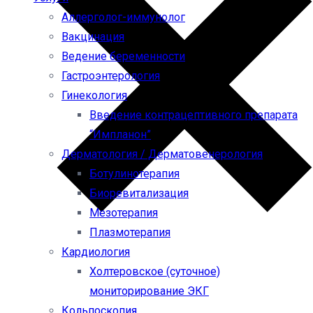
Аллерголог-иммунолог
Вакцинация
Ведение беременности
Гастроэнтерология
Гинекология
Введение контрацептивного препарата
“Импланон”
Дерматология / Дерматовенерология
Ботулинотерапия
Биоревитализация
Мезотерапия
Плазмотерапия
Кардиология
Холтеровское (суточное)
мониторирование ЭКГ
Кольпоскопия