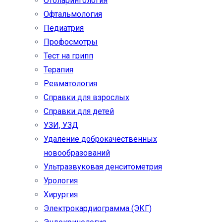
Отоларингология
Офтальмология
Педиатрия
Профосмотры
Тест на грипп
Терапия
Ревматология
Справки для взрослых
Справки для детей
УЗИ, УЗД
Удаление доброкачественных
новообразований
Ультразвуковая денситометрия
Урология
Хирургия
Электрокардиограмма (ЭКГ)