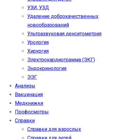
УЗИ, УЗД
Удаление доброкачественных
новообразований
Ультразвуковая денситометрия
Урология
Хирургия
Электрокардиограмма (ЭКГ)
Эндокринология
ЭЭГ
Анализы
Вакцинация
Медкнижки
Профосмотры
Справки
Справки для взрослых
Справки для детей