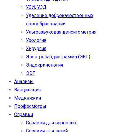
УЗИ, УЗД
Удаление доброкачественных
новообразований
Ультразвуковая денситометрия
Урология
Хирургия
Электрокардиограмма (ЭКГ)
Эндокринология
ЭЭГ
Анализы
Вакцинация
Медкнижки
Профосмотры
Справки
Справки для взрослых
Справки для детей