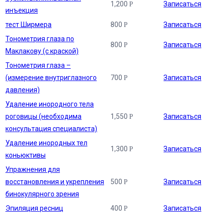
1,200
Записаться
Р
инъекция
тест Ширмера
800
Записаться
Р
Тонометрия глаза по
800
Записаться
Р
Маклакову (с краской)
Тонометрия глаза –
(измерение внутриглазного
700
Записаться
Р
давления)
Удаление инородного тела
роговицы (необходима
1,550
Записаться
Р
консультация специалиста)
Удаление инородных тел
1,300
Записаться
Р
коньюктивы
Упражнения для
восстановления и укрепления
500
Записаться
Р
бинокулярного зрения
Эпиляция ресниц
400
Записаться
Р