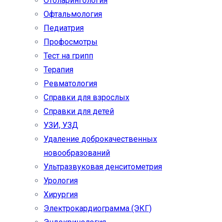
Отоларингология
Офтальмология
Педиатрия
Профосмотры
Тест на грипп
Терапия
Ревматология
Справки для взрослых
Справки для детей
УЗИ, УЗД
Удаление доброкачественных
новообразований
Ультразвуковая денситометрия
Урология
Хирургия
Электрокардиограмма (ЭКГ)