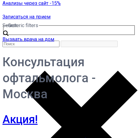
Анализы через сайт -15%
Записаться на прием
Search
Generic filters
Вызвать врача на дом
Консультация
офтальмолога -
Москва
Акция!