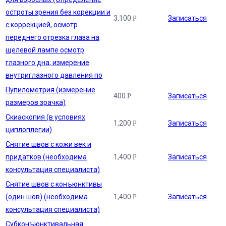
остроты зрения без корекции и
3,100
Записаться
Р
с коррекцией, осмотр
переднего отрезка глаза на
щелевой лампе осмотр
глазного дна, измерение
внутриглазного давления по
Пупилометрия (измерение
400
Записаться
Р
размеров зрачка)
Скиаскопия (в условиях
1,200
Записаться
Р
циплоплегии)
Снятие швов с кожи век и
придатков (необходима
1,400
Записаться
Р
консультация специалиста)
Снятие швов с конъюнктивы
(один шов) (необходима
1,400
Записаться
Р
консультация специалиста)
Субконъюнктивальная