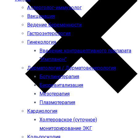
Аллерголог-иммунолог
Вакцинация
Ведение беременности
Гастроэнтерология
Гинекология
Введение контрацептивного препарата
“Импланон”
Дерматология / Дерматовенерология
Ботулинотерапия
Биоревитализация
Мезотерапия
Плазмотерапия
Кардиология
Холтеровское (суточное)
мониторирование ЭКГ
Кольпоскопия