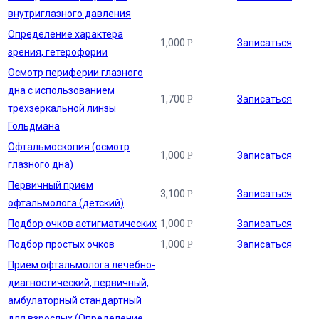
внутриглазного давления
Определение характера
1,000
Записаться
Р
зрения, гетерофории
Осмотр периферии глазного
дна с использованием
1,700
Записаться
Р
трехзеркальной линзы
Гольдмана
Офтальмоскопия (осмотр
1,000
Записаться
Р
глазного дна)
Первичный прием
3,100
Записаться
Р
офтальмолога (детский)
Подбор очков астигматических
1,000
Записаться
Р
Подбор простых очков
1,000
Записаться
Р
Прием офтальмолога лечебно-
диагностический, первичный,
амбулаторный стандартный
для взрослых (Определение