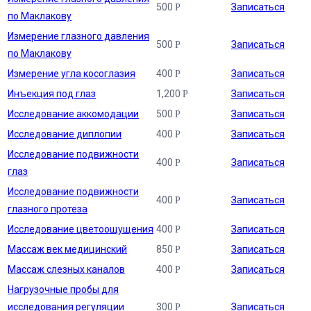
500
Записаться
Р
по Маклакову
Измерение глазного давления
500
Записаться
Р
по Маклакову
Измерение угла косоглазия
400
Записаться
Р
Инъекция под глаз
1,200
Записаться
Р
Исследование аккомодации
500
Записаться
Р
Исследование диплопии
400
Записаться
Р
Исследование подвижности
400
Записаться
Р
глаз
Исследование подвижности
400
Записаться
Р
глазного протеза
Исследование цветоощущения
400
Записаться
Р
Массаж век медицинский
850
Записаться
Р
Массаж слезных каналов
400
Записаться
Р
Нагрузочные пробы для
исследования регуляции
300
Записаться
Р