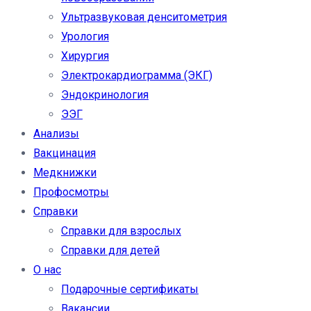
Ультразвуковая денситометрия
Урология
Хирургия
Электрокардиограмма (ЭКГ)
Эндокринология
ЭЭГ
Анализы
Вакцинация
Медкнижки
Профосмотры
Справки
Справки для взрослых
Справки для детей
О нас
Подарочные сертификаты
Вакансии