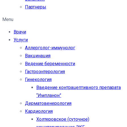
Партнеры
Menu
Врачи
Услуги
Аллерголог-иммунолог
Вакцинация
Ведение беременности
Гастроэнтерология
Гинекология
Введение контрацептивного препарата
“Импланон”
Дерматовенерология
Кардиология
Холтеровское (суточное)