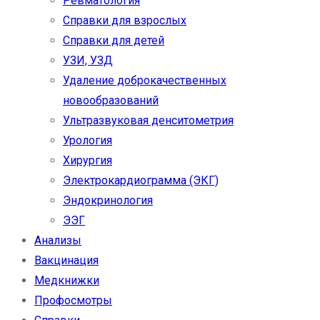
Ревматология
Справки для взрослых
Справки для детей
УЗИ, УЗД
Удаление доброкачественных
новообразований
Ультразвуковая денситометрия
Урология
Хирургия
Электрокардиограмма (ЭКГ)
Эндокринология
ЭЭГ
Анализы
Вакцинация
Медкнижки
Профосмотры