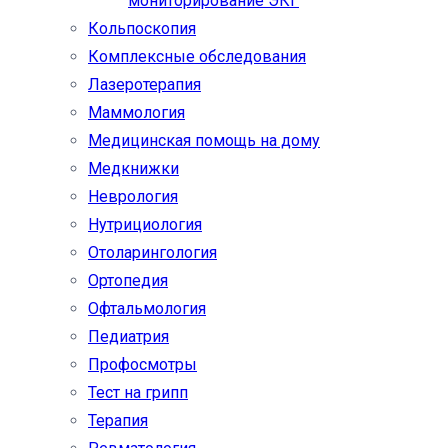
мониторирование ЭКГ
Кольпоскопия
Комплексные обследования
Лазеротерапия
Маммология
Медицинская помощь на дому
Медкнижки
Неврология
Нутрициология
Отоларингология
Ортопедия
Офтальмология
Педиатрия
Профосмотры
Тест на грипп
Терапия