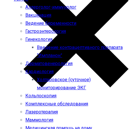
Аллерголог-иммунолог
Вакцинация
Ведение беременности
Гастроэнтерология
Гинекология
Введение контрацептивного препарата
“Импланон”
Дерматовенерология
Кардиология
Холтеровское (суточное)
мониторирование ЭКГ
Кольпоскопия
Комплексные обследования
Лазеротерапия
Маммология
Медицинская помощь на дому