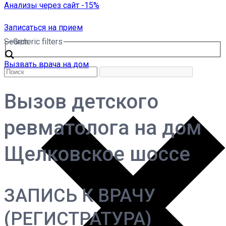
Анализы через сайт -15%
Записаться на прием
Search
Generic filters
Вызвать врача на дом
Вызов детского
ревматолога на дом
Щелковское шоссе
ЗАПИСЬ К ВРАЧУ
(РЕГИСТРАТУРА)