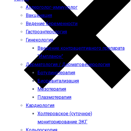
Аллерголог-иммунолог
Вакцинация
Ведение беременности
Гастроэнтерология
Гинекология
Введение контрацептивного препарата
“Импланон”
Дерматология / Дерматовенерология
Ботулинотерапия
Биоревитализация
Мезотерапия
Плазмотерапия
Кардиология
Холтеровское (суточное)
мониторирование ЭКГ
Кольпоскопия