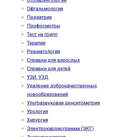
Отоларингология
Офтальмология
Педиатрия
Профосмотры
Тест на грипп
Терапия
Ревматология
Справки для взрослых
Справки для детей
УЗИ, УЗД
Удаление доброкачественных
новообразований
Ультразвуковая денситометрия
Урология
Хирургия
Электрокардиограмма (ЭКГ)