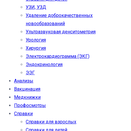
УЗИ, УЗД
Удаление доброкачественных
новообразований
Ультразвуковая денситометрия
Урология
Хирургия
Электрокардиограмма (ЭКГ)
Эндокринология
ЭЭГ
Анализы
Вакцинация
Медкнижки
Профосмотры
Справки
Справки для взрослых
Справки для детей