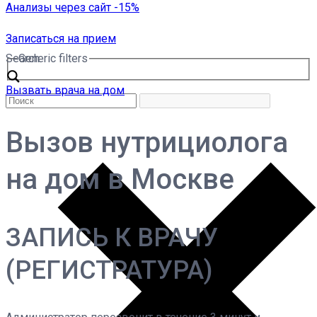
Анализы через сайт -15%
Записаться на прием
Search
Generic filters
Вызвать врача на дом
Вызов нутрициолога
на дом в Москве
ЗАПИСЬ К ВРАЧУ
(РЕГИСТРАТУРА)