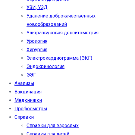
УЗИ, УЗД
Удаление доброкачественных
новообразований
Ультразвуковая денситометрия
Урология
Хирургия
Электрокардиограмма (ЭКГ)
Эндокринология
ЭЭГ
Анализы
Вакцинация
Медкнижки
Профосмотры
Справки
Справки для взрослых
Справки для детей