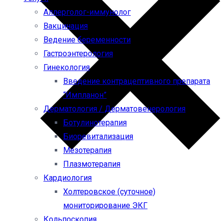
Аллерголог-иммунолог
Вакцинация
Ведение беременности
Гастроэнтерология
Гинекология
Введение контрацептивного препарата
“Импланон”
Дерматология / Дерматовенерология
Ботулинотерапия
Биоревитализация
Мезотерапия
Плазмотерапия
Кардиология
Холтеровское (суточное)
мониторирование ЭКГ
Кольпоскопия