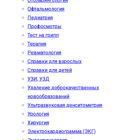
Отоларингология
Офтальмология
Педиатрия
Профосмотры
Тест на грипп
Терапия
Ревматология
Справки для взрослых
Справки для детей
УЗИ, УЗД
Удаление доброкачественных
новообразований
Ультразвуковая денситометрия
Урология
Хирургия
Электрокардиограмма (ЭКГ)