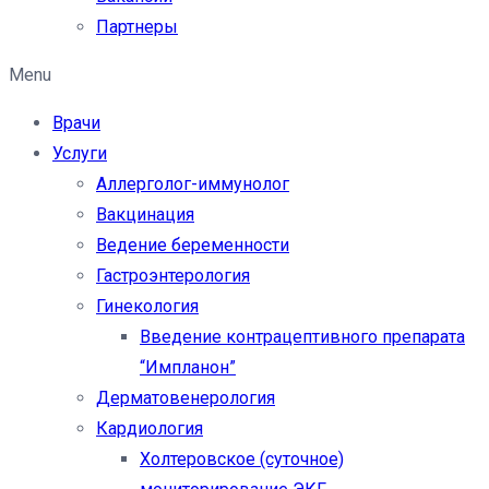
Партнеры
Menu
Врачи
Услуги
Аллерголог-иммунолог
Вакцинация
Ведение беременности
Гастроэнтерология
Гинекология
Введение контрацептивного препарата
“Импланон”
Дерматовенерология
Кардиология
Холтеровское (суточное)