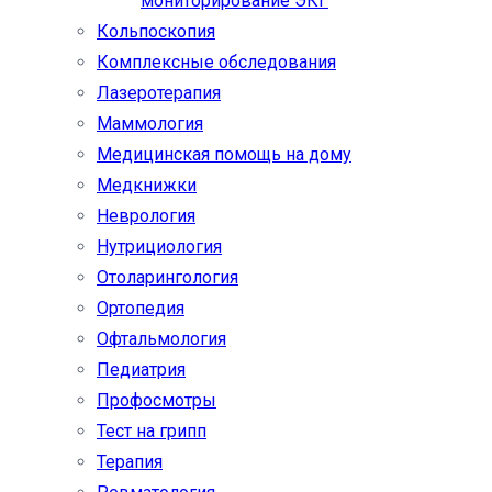
мониторирование ЭКГ
Кольпоскопия
Комплексные обследования
Лазеротерапия
Маммология
Медицинская помощь на дому
Медкнижки
Неврология
Нутрициология
Отоларингология
Ортопедия
Офтальмология
Педиатрия
Профосмотры
Тест на грипп
Терапия