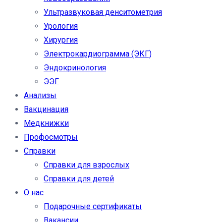
Ультразвуковая денситометрия
Урология
Хирургия
Электрокардиограмма (ЭКГ)
Эндокринология
ЭЭГ
Анализы
Вакцинация
Медкнижки
Профосмотры
Справки
Справки для взрослых
Справки для детей
О нас
Подарочные сертификаты
Вакансии