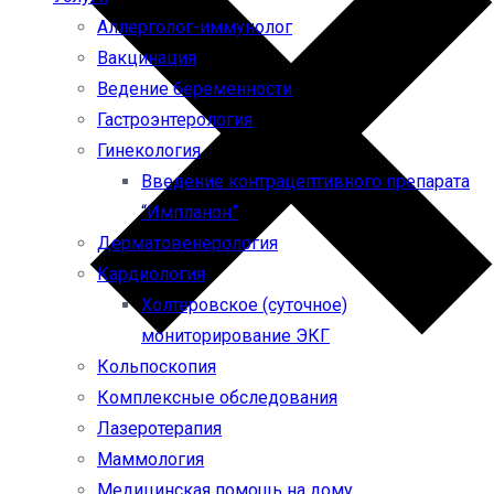
Аллерголог-иммунолог
Вакцинация
Ведение беременности
Гастроэнтерология
Гинекология
Введение контрацептивного препарата
“Импланон”
Дерматовенерология
Кардиология
Холтеровское (суточное)
мониторирование ЭКГ
Кольпоскопия
Комплексные обследования
Лазеротерапия
Маммология
Медицинская помощь на дому