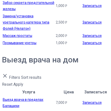
Забор секрета предстательной
1,000
Записаться
Р
железы
Замена/установка
уретрального катетера типа
2,500
Записаться
Р
Фолей (Нелатон)
Массаж простаты
2,000
Записаться
Р
Промывание уретры
1,000
Записаться
Р
Выезд врача на дом
Filters
Sort results
Reset
Apply
Услуга
Цена
Записаться
Выезд врача в пределах
7,000
Записаться
Р
Балашихи