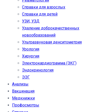
Ревматология
Справки для взрослых
Справки для детей
УЗИ, УЗД
Удаление доброкачественных
новообразований
Ультразвуковая денситометрия
Урология
Хирургия
Электрокардиограмма (ЭКГ)
Эндокринология
ЭЭГ
Анализы
Вакцинация
Медкнижки
Профосмотры